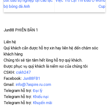
bắt đầu sự nghiệp tại câu lạc
Việc Trở Lại Thi Đấu Ở World
bộ bóng đá Anh
Cup
Jun88
PHIÊN BẢN 1
Liên hệ
Quý khách cần được hỗ trợ xin hay liên hệ đến chăm sóc
khách hàng
Chúng tôi sẽ tận tâm hết lòng hỗ trợ quý khách.
Được phục vụ quý khách là niềm vui của chúng tôi
CSKH:
cskh247
Facebook:
Jun88FB1
Gmail:
info@7aspire.ru.com
Telegram hỗ trợ:
Đại lý
Telegram hỗ trợ:
Khiếu nại
Telegram hỗ trợ:
Khuyến mãi