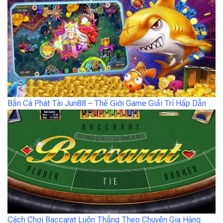
Bắn Cá Phát Tài Jun88 – Thế Giới Game Giải Trí Hấp Dẫn
Cách Chơi Baccarat Luôn Thắng Theo Chuyên Gia Hàng