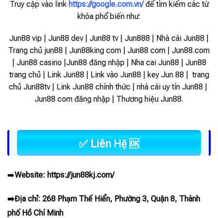
Truy cập vào link
https://google.com.vn/
để tìm kiếm các từ
khóa phổ biến như:
Jun88 vip | Jun88 dev | Jun88 tv | Jun888 | Nhà cái Jun88 |
Trang chủ jun88 | Jun88king com | Jun88 com | Jun88.com
| Jun88 casino |Jun88 đăng nhập | Nha cai Jun88 | Jun88
trang chủ | Link Jun88 | Link vào Jun88 |
key Jun 88 | trang
chủ Jun88tv | Link Jun88 chính thức | nhà cái uy tín Jun88 |
Jun88 com đăng nhập | Thương hiệu Jun88.
✅ Liên Hệ 🆗
➡️
Website:
https://jun88kj.com/
➡️Địa chỉ: 268 Phạm Thế Hiển, Phường 3, Quận 8, Thành
phố Hồ Chí Minh