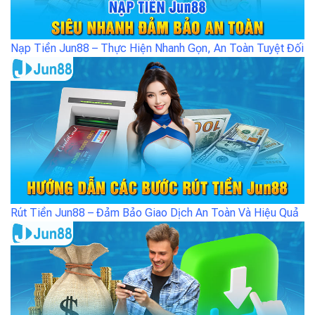
Nạp Tiền Jun88 – Thực Hiện Nhanh Gọn, An Toàn Tuyệt Đối
Rút Tiền Jun88 – Đảm Bảo Giao Dịch An Toàn Và Hiệu Quả