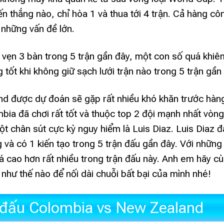
n thắng nào, chỉ hòa 1 và thua tới 4 trận. Cả hàng cô
những vấn đề lớn.
ẹn 3 bàn trong 5 trận gần đây, một con số quá khiê
tốt khi không giữ sạch lưới trận nào trong 5 trận gần 
and được dự đoán sẽ gặp rất nhiều khó khăn trước hàn
 đã chơi rất tốt và thuộc top 2 đội mạnh nhất vòng 
chân sút cực kỳ nguy hiểm là Luis Diaz. Luis Diaz 
 và có 1 kiến tạo trong 5 trận đấu gần đây. Với những
á cao hơn rất nhiều trong trận đấu này. Anh em hãy c
như thế nào để nối dài chuỗi bất bại của mình nhé!
 đấu Colombia vs New Zealand