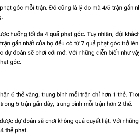
hạt góc mỗi trận. Đó cũng là lý do mà 4/5 trận gần n
g.
c hưởng tối đa 4 quả phạt góc. Tuy nhiên, đội khách
 trận gần nhất của họ đều có từ 7 quả phạt góc trở lên
ợc dự đoán sẽ chơi cởi mở. Với những diễn biến như vậ
phạt góc.
ận 6 thẻ vàng, trung bình mỗi trận chỉ hơn 1 thẻ. Tro
rong 5 trận gần đây, trung bình mỗi trận hơn 2 thẻ.
i được dự đoán sẽ chơi không quá quyết liệt. Với nhữn
4 thẻ phạt.