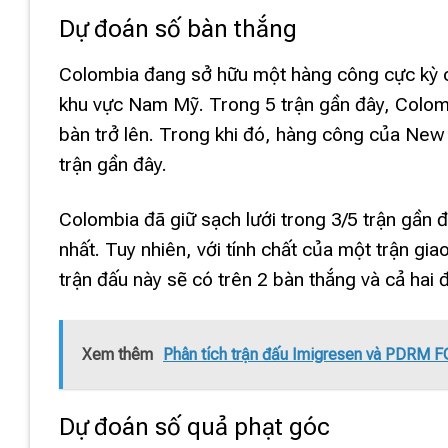
Dự đoán số bàn thắng
Colombia đang sở hữu một hàng công cực kỳ c
khu vực Nam Mỹ. Trong 5 trận gần đây, Colombi
bàn trở lên. Trong khi đó, hàng công của New Z
trận gần đây.
Colombia đã giữ sạch lưới trong 3/5 trận gần đ
nhất. Tuy nhiên, với tính chất của một trận gia
trận đấu này sẽ có trên 2 bàn thắng và cả hai đ
Xem thêm
Phân tích trận đấu Imigresen và PDRM FC
Dự đoán số quả phạt góc