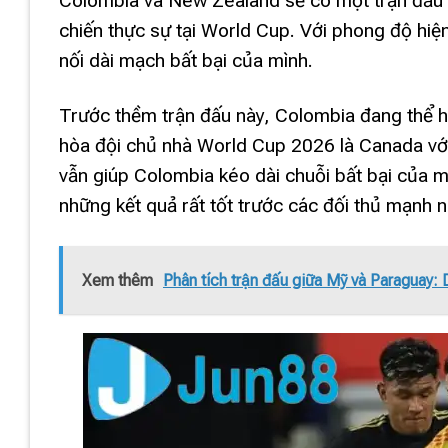
Colombia và New Zealand sẽ có một trận đấu c
chiến thực sự tại World Cup. Với phong độ hiệ
nối dài mạch bất bại của mình.
Trước thềm trận đấu này, Colombia đang thể h
hòa đội chủ nhà World Cup 2026 là Canada với 
vẫn giúp Colombia kéo dài chuỗi bất bại của m
những kết quả rất tốt trước các đối thủ mạnh n
Xem thêm
Phân tích trận đấu giữa Mỹ và Paraguay: 