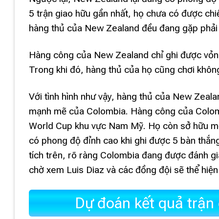
5 trận giao hữu gần nhất, họ chưa có được chiế
hàng thủ của New Zealand đều đang gặp phải 
Hàng công của New Zealand chỉ ghi được vỏn v
Trong khi đó, hàng thủ của họ cũng chơi không 
Với tình hình như vậy, hàng thủ của New Zeal
mạnh mẽ của Colombia. Hàng công của Colombia
World Cup khu vực Nam Mỹ. Họ còn sở hữu một 
có phong độ đỉnh cao khi ghi được 5 bàn thắng
tích trên, rõ ràng Colombia đang được đánh gi
chờ xem Luis Diaz và các đồng đội sẽ thể hiện 
Dự đoán kết quả trận