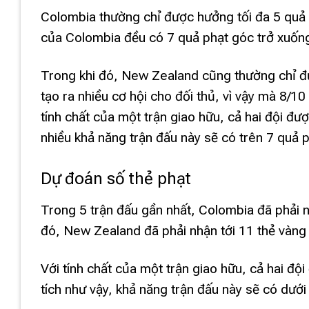
Colombia thường chỉ được hưởng tối đa 5 quả p
của Colombia đều có 7 quả phạt góc trở xuốn
Trong khi đó, New Zealand cũng thường chỉ đượ
tạo ra nhiều cơ hội cho đối thủ, vì vậy mà 8/10
tính chất của một trận giao hữu, cả hai đội đư
nhiều khả năng trận đấu này sẽ có trên 7 quả 
Dự đoán số thẻ phạt
Trong 5 trận đấu gần nhất, Colombia đã phải nh
đó, New Zealand đã phải nhận tới 11 thẻ vàng t
Với tính chất của một trận giao hữu, cả hai độ
tích như vậy, khả năng trận đấu này sẽ có dưới 