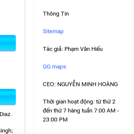
Thông Tin
Sitemap
Tác giả: Phạm Văn Hiếu
GG maps
CEO: NGUYỄN MINH HOÀNG
Thời gian hoạt động: từ thứ 2
đến thứ 7 hàng tuần 7:00 AM -
Diaz.
23:00 PM
ingh;