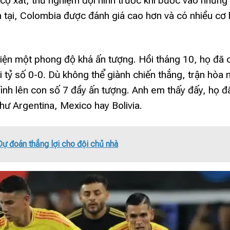
ọ xát, thử nghiệm đội hình trước khi bước vào những 
n tại, Colombia được đánh giá cao hơn và có nhiều cơ 
iện một phong độ khá ấn tượng. Hồi tháng 10, họ đã
tỷ số 0-0. Dù không thể giành chiến thắng, trận hòa 
ình lên con số 7 đầy ấn tượng. Anh em thấy đấy, họ đ
hư Argentina, Mexico hay Bolivia.
Dự đoán thắng lợi cho đội chủ nhà