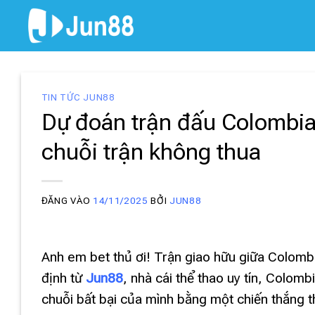
Bỏ
qua
nội
dung
TIN TỨC JUN88
Dự đoán trận đấu Colombia
chuỗi trận không thua
ĐĂNG VÀO
14/11/2025
BỞI
JUN88
Anh em bet thủ ơi! Trận giao hữu giữa Colomb
định từ
Jun88
, nhà cái thể thao uy tín, Colom
chuỗi bất bại của mình bằng một chiến thắng 