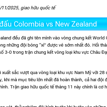
/11/2025, giao hữu quốc tế
 đấu Colombia vs New Zealand
land đều đã ghi tên mình vào vòng chung kết World
ong những đội bóng “xí” được vé sớm nhất đó. Hồi thá
ố 3-0 trong trận chung kết vòng loại khu vực Châu Đạ
 xuất sắc vượt qua vòng loại khu vực Nam Mỹ với 28
y, khi mà mục tiêu lớn nhất đã hoàn thành, cả hai đội 
ình. Trận giao hữu quốc tế tháng 11 này chính là cơ h