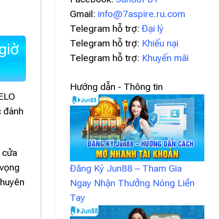
Gmail:
info@7aspire.ru.com
Telegram hỗ trợ:
Đại lý
Telegram hỗ trợ:
Khiếu nại
giờ
Telegram hỗ trợ:
Khuyến mãi
Hướng dẫn - Thông tin
 ELO
c đánh
 cửa
 vọng
Đăng Ký Jun88 – Tham Gia
chuyên
Ngay Nhận Thưởng Nóng Liền
Tay