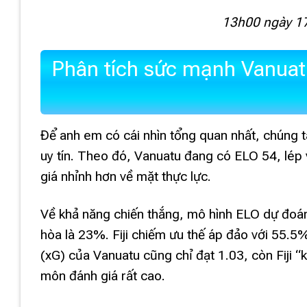
13h00 ngày 17
Phân tích sức mạnh Vanuatu
Để anh em có cái nhìn tổng quan nhất, chúng 
uy tín. Theo đó, Vanuatu đang có ELO 54, lép v
giá nhỉnh hơn về mặt thực lực.
Về khả năng chiến thắng, mô hình ELO dự đoán
hòa là 23%. Fiji chiếm ưu thế áp đảo với 55.5
(xG) của Vanuatu cũng chỉ đạt 1.03, còn Fiji “
môn đánh giá rất cao.