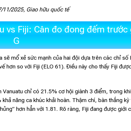
/11/2025, Giao hữu quốc tế
 vs Fiji: Cân đo đong đếm trước 
G
ta sẽ mổ xẻ sức mạnh của hai đội dựa trên các chỉ số
ế hơn so với Fiji (ELO 61). Điều này cho thấy Fiji đượ
 Vanuatu chỉ có 21.5% cơ hội giành 3 điểm, trong khi
% khả năng ca khúc khải hoàn. Thậm chí, bàn thắng kỳ
khủng” hơn hẳn với 1.81. Rõ ràng, Fiji đang được giới 