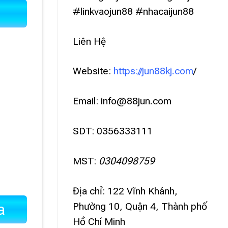
#linkvaojun88 #nhacaijun88
Liên Hệ
Website:
https://jun88kj.com
/
Email:
info@88jun.com
SDT: 0356333111
MST:
0304098759
Địa chỉ: 122 Vĩnh Khánh,
a
Phường 10, Quận 4, Thành phố
Hồ Chí Minh