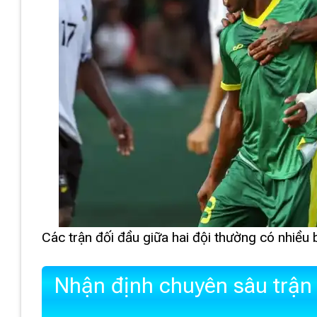
Các trận đối đầu giữa hai đội thường có nhiều 
Nhận định chuyên sâu trận V