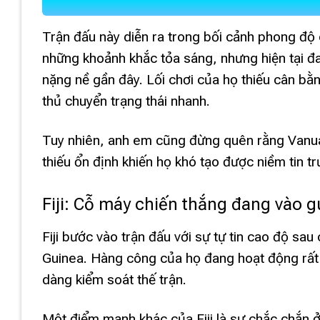
Trận đấu này diễn ra trong bối cảnh phong độ 
những khoảnh khắc tỏa sáng, nhưng hiện tại đan
nặng nề gần đây. Lối chơi của họ thiếu cân bằn
thủ chuyển trạng thái nhanh.
Tuy nhiên, anh em cũng đừng quên rằng Vanuat
thiếu ổn định khiến họ khó tạo được niềm tin tr
Fiji: Cỗ máy chiến thắng đang vào 
Fiji bước vào trận đấu với sự tự tin cao độ sa
Guinea. Hàng công của họ đang hoạt động rất hi
dàng kiểm soát thế trận.
Một điểm mạnh khác của Fiji là sự chắc chắn ở