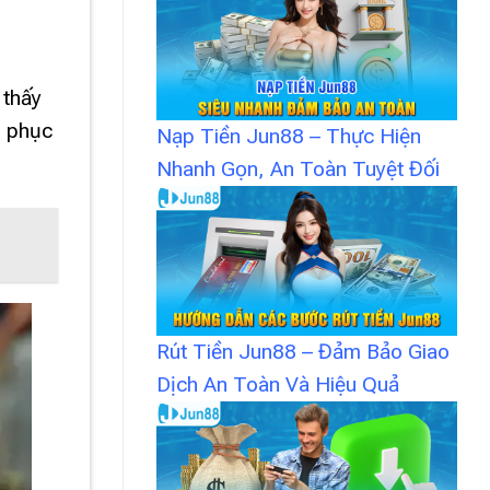
 thấy
i phục
Nạp Tiền Jun88 – Thực Hiện
Nhanh Gọn, An Toàn Tuyệt Đối
Rút Tiền Jun88 – Đảm Bảo Giao
Dịch An Toàn Và Hiệu Quả