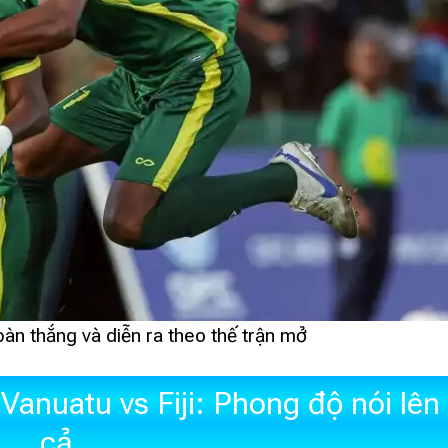
bàn thắng và diễn ra theo thế trận mở
anuatu vs Fiji: Phong độ nói lên 
cả