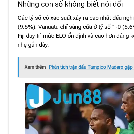
Những con số không biết nói dối
Các tỷ số có xác suất xảy ra cao nhất đều nghi
(9.5%). Vanuatu chỉ sáng cửa ở tỷ số 1-0 (5.
Fiji duy trì mức ELO ổn định và cao hơn đáng 
nhẹ gần đây.
Xem thêm
Phân tích trận đấu Tampico Madero gặp 