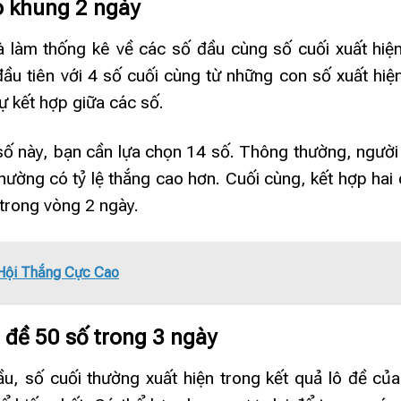
o khung 2 ngày
và làm thống kê về các số đầu cùng số cuối xuất hiệ
ầu tiên với 4 số cuối cùng từ những con số xuất hiệ
ự kết hợp giữa các số.
ố này, bạn cần lựa chọn 14 số. Thông thường, người 
hường có tỷ lệ thắng cao hơn. Cuối cùng, kết hợp hai
trong vòng 2 ngày.
Hội Thắng Cực Cao
 đề 50 số trong 3 ngày
ầu, số cuối thường xuất hiện trong kết quả lô đề củ