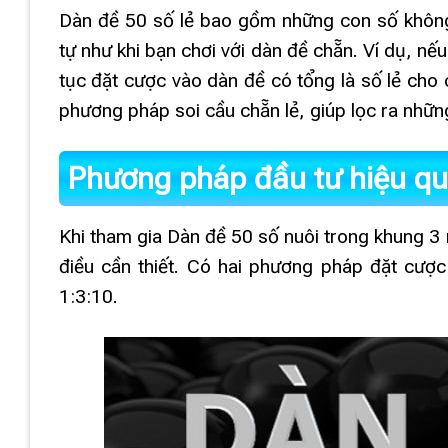
Dàn đề 50 số lẻ bao gồm những con số khôn
tự như khi bạn chơi với dàn đề chẵn. Ví dụ, nếu
tục đặt cược vào dàn đề có tổng là số lẻ cho 
phương pháp soi cầu chẵn lẻ, giúp lọc ra nhữn
Phương pháp đầu tư hiệu qu
Khi tham gia Dàn đề 50 số nuôi trong khung 3
điều cần thiết. Có hai phương pháp đặt cược
1:3:10.