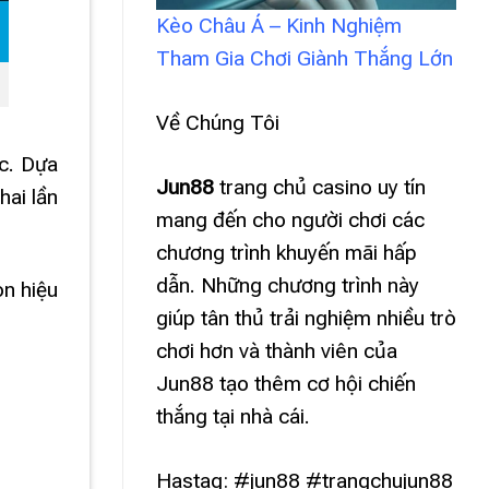
Kèo Châu Á – Kinh Nghiệm
Tham Gia Chơi Giành Thắng Lớn
Về Chúng Tôi
c. Dựa
Jun88
trang chủ casino uy tín
hai lần
mang đến cho người chơi các
chương trình khuyến mãi hấp
dẫn. Những chương trình này
n hiệu
giúp tân thủ trải nghiệm nhiều trò
chơi hơn và thành viên của
Jun88 tạo thêm cơ hội chiến
thắng tại nhà cái.
Hastag: #jun88 #trangchujun88