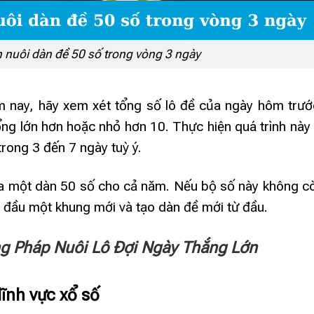
 nuôi dàn đề 50 số trong vòng 3 ngày
 nay, hãy xem xét tổng số lô đề của ngày hôm trướ
ổng lớn hơn hoặc nhỏ hơn 10. Thực hiện quá trình này 
rong 3 đến 7 ngày tuỳ ý.
a một dàn 50 số cho cả năm. Nếu bộ số này không cò
t đầu một khung mới và tạo dàn đề mới từ đầu.
ơng Pháp Nuôi Lô Đợi Ngày Thắng Lớn
ĩnh vực xổ số