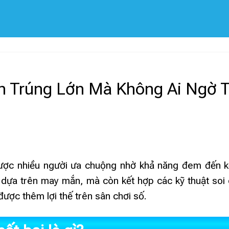
h Trúng Lớn Mà Không Ai Ngờ T
ược nhiều người ưa chuộng nhờ khả năng đem đến k
 dựa trên may mắn, mà còn kết hợp các kỹ thuật soi
được thêm lợi thế trên sân chơi số.