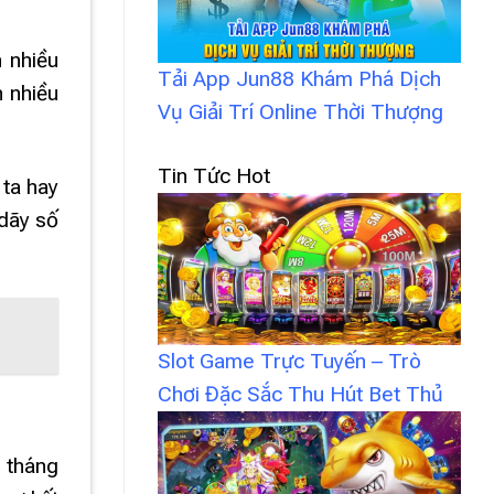
n nhiều
Tải App Jun88 Khám Phá Dịch
n nhiều
Vụ Giải Trí Online Thời Thượng
Tin Tức Hot
ta hay
 dãy số
Slot Game Trực Tuyến – Trò
Chơi Đặc Sắc Thu Hút Bet Thủ
a tháng