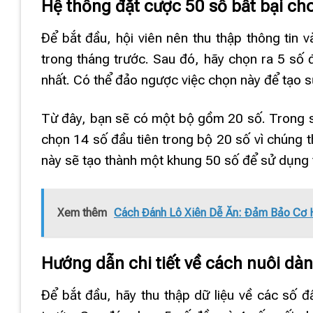
Hệ thống đặt cược 50 số bất bại ch
Để bắt đầu, hội viên nên thu thập thông tin 
trong tháng trước. Sau đó, hãy chọn ra 5 số đ
nhất. Có thể đảo ngược việc chọn này để tạo s
Từ đây, bạn sẽ có một bộ gồm 20 số. Trong s
chọn 14 số đầu tiên trong bộ 20 số vì chúng t
này sẽ tạo thành một khung 50 số để sử dụng 
Xem thêm
Cách Đánh Lô Xiên Dễ Ăn: Đảm Bảo Cơ 
Hướng dẫn chi tiết về cách nuôi dàn
Để bắt đầu, hãy thu thập dữ liệu về các số đ