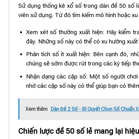
Sử dụng thống kê xổ số trong dàn đề 50 số l
viên sử dụng. Từ đó tìm kiếm mô hình hoặc xu h
Xem xét số thường xuất hiện: Hãy kiểm tr
đây. Những số này có thể có xu hướng xuất hi
Phân tích số ít xuất hiện: Bên cạnh đó, n
chúng sẽ sớm được rút trong các kỳ tiếp th
Nhận dạng các cặp số: Một số người chơi 
nhớ các cặp số này có thể giúp bạn có thêm
Xem thêm
Dàn Đề 2 Số - Bí Quyết Chọn Số Chuẩn 
Chiến lược đề 50 số lẻ mang lại hiệ