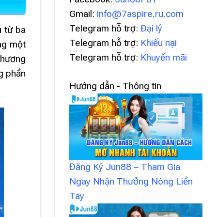
Gmail:
info@7aspire.ru.com
Telegram hỗ trợ:
Đại lý
 từ ba
Telegram hỗ trợ:
Khiếu nại
ng một
Telegram hỗ trợ:
Khuyến mãi
phương
ng phần
Hướng dẫn - Thông tin
Đăng Ký Jun88 – Tham Gia
Ngay Nhận Thưởng Nóng Liền
Tay