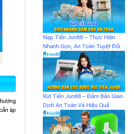
Nạp Tiền Jun88 – Thực Hiện
Nhanh Gọn, An Toàn Tuyệt Đối
Rút Tiền Jun88 – Đảm Bảo Giao
 Phương
Dịch An Toàn Và Hiệu Quả
 cần áp