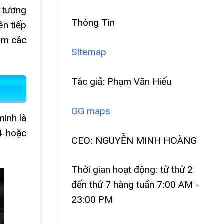
 tương
Thông Tin
ên tiếp
hêm các
Sitemap
Tác giả: Phạm Văn Hiếu
GG maps
minh là
4 hoặc
CEO: NGUYỄN MINH HOÀNG
Thời gian hoạt động: từ thứ 2
đến thứ 7 hàng tuần 7:00 AM -
23:00 PM