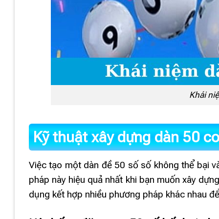
Khái ni
Kỹ thuật xây dựng dàn 50 c
Việc tạo một dàn đề 50 số số không thể bại và
pháp này hiệu quả nhất khi bạn muốn xây dựng
dụng kết hợp nhiều phương pháp khác nhau để 