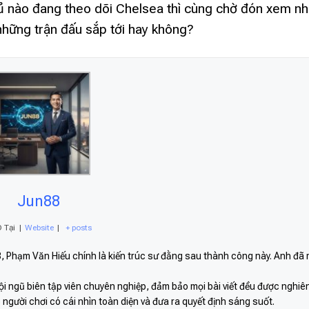
hủ nào đang theo dõi Chelsea thì cùng chờ đón xem nh
những trận đấu sắp tới hay không?
Jun88
 Tại
|
Website
|
+ posts
un88, Phạm Văn Hiếu chính là kiến trúc sư đằng sau thành công này. Anh đã
i ngũ biên tập viên chuyên nghiệp, đảm bảo mọi bài viết đều được nghiê
úp người chơi có cái nhìn toàn diện và đưa ra quyết định sáng suốt.