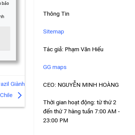
m bảo
Thông Tin
ình
Sitemap
Tác giả: Phạm Văn Hiếu
GG maps
azil Giành
CEO: NGUYỄN MINH HOÀNG
 Chile
Thời gian hoạt động: từ thứ 2
đến thứ 7 hàng tuần 7:00 AM -
23:00 PM