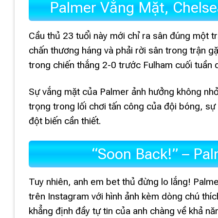
Palmer Vắng Mặt, Chelse
Cầu thủ 23 tuổi này mới chỉ ra sân đúng một tr
chấn thương háng và phải rời sân trong trận 
trong chiến thắng 2-0 trước Fulham cuối tuần q
Sự vắng mặt của Palmer ảnh hưởng không nhỏ đ
trọng trong lối chơi tấn công của đội bóng, sự
đột biến cần thiết.
“Soon Back!” – Pal
Tuy nhiên, anh em bet thủ đừng lo lắng! Pal
trên Instagram với hình ảnh kèm dòng chú thíc
khẳng định đầy tự tin của anh chàng về khả năng