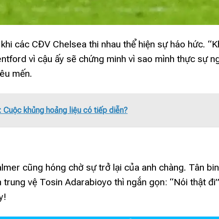
n khi các CĐV Chelsea thi nhau thể hiện sự háo hức. “
entford vì cậu ấy sẽ chứng minh vì sao mình thực sự n
yêu mến.
s: Cuộc khủng hoảng liệu có tiếp diễn?
mer cũng hóng chờ sự trở lại của anh chàng. Tân bi
n trung vệ Tosin Adarabioyo thì ngắn gọn: “Nói thật đi
y!