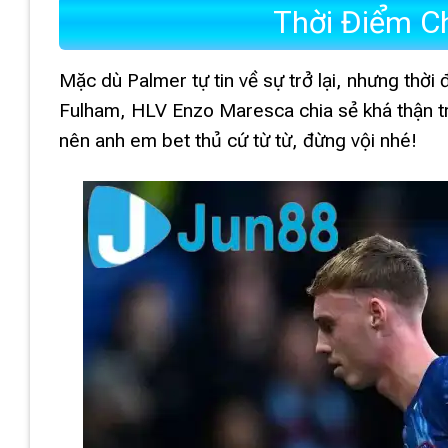
Thời Điểm Ch
Mặc dù Palmer tự tin về sự trở lại, nhưng thời
Fulham, HLV Enzo Maresca chia sẻ khá thận trọ
nên anh em bet thủ cứ từ từ, đừng vội nhé!