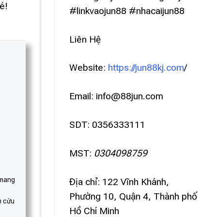
é!
#linkvaojun88 #nhacaijun88
Liên Hệ
Website:
https://jun88kj.com
/
Email:
info@88jun.com
SDT: 0356333111
MST:
0304098759
 mang
Địa chỉ: 122 Vĩnh Khánh,
Phường 10, Quận 4, Thành phố
n cứu
Hồ Chí Minh