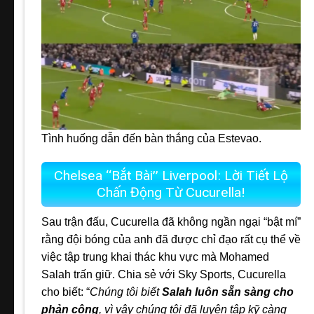
Tình huống dẫn đến bàn thắng của Estevao.
Chelsea “Bắt Bài” Liverpool: Lời Tiết Lộ
Chấn Động Từ Cucurella!
Sau trận đấu, Cucurella đã không ngần ngại “bật mí”
rằng đội bóng của anh đã được chỉ đạo rất cụ thể về
việc tập trung khai thác khu vực mà Mohamed
Salah trấn giữ. Chia sẻ với Sky Sports, Cucurella
cho biết: “
Chúng tôi biết
Salah luôn sẵn sàng cho
phản công
, vì vậy chúng tôi đã luyện tập kỹ càng