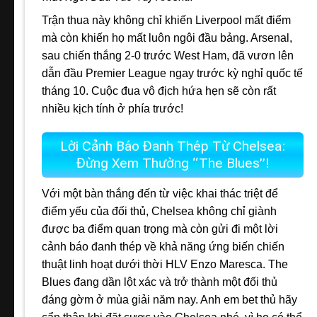
Trận thua này không chỉ khiến Liverpool mất điểm
mà còn khiến họ mất luôn ngôi đầu bảng. Arsenal,
sau chiến thắng 2-0 trước West Ham, đã vươn lên
dẫn đầu Premier League ngay trước kỳ nghỉ quốc tế
tháng 10. Cuộc đua vô địch hứa hẹn sẽ còn rất
nhiều kịch tính ở phía trước!
Lời Cảnh Báo Đanh Thép Từ Chelsea:
Đừng Xem Thường “The Blues”!
Với một bàn thắng đến từ việc khai thác triệt để
điểm yếu của đối thủ, Chelsea không chỉ giành
được ba điểm quan trọng mà còn gửi đi một lời
cảnh báo đanh thép về khả năng ứng biến chiến
thuật linh hoạt dưới thời HLV Enzo Maresca. The
Blues đang dần lột xác và trở thành một đối thủ
đáng gờm ở mùa giải năm nay. Anh em bet thủ hãy