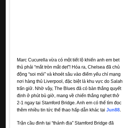
Marc Cucurella vừa có một tiết lộ khiến anh em bet
thủ phải “mắt tròn mắt dẹt”! Hóa ra, Chelsea đã chủ
động “soi mói” và khoét sâu vào điểm yếu chí mạng
nơi hàng thủ Liverpool, đặc biệt là khu vực do Salah
trấn giữ. Nhờ vậy, The Blues đã có bàn thắng quyết
định ở phút bù giờ, mang về chiến thắng nghẹt thở
2-1 ngay tại Stamford Bridge. Anh em có thể tìm đọc
thêm nhiều tin tức thể thao hấp dẫn khác tại
Jun88
.
Trận cầu đinh tại “thánh địa” Stamford Bridge đã