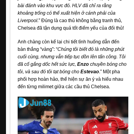
bài đánh vào khu vực đó. HLV đã chỉ ra rằng
khoảng trống có thể xuất hiện ở cánh phải của
Liverpool.
” Đúng là cao thủ không bằng tranh thủ,
Chelsea đã tận dụng quá tốt điểm yếu của đối thủ!
Anh chàng còn kể lại chi tiết tình huống dẫn đến
bàn thắng “vàng”: “
Chúng tôi biết đó là những phút
cuối cùng, nhưng vẫn tiếp tục dồn lên tấn công. Tôi
đã cố gắng dốc hết sức lực,
Enzo
chuyền bóng cho
tôi, và sau đó tôi tạt bóng cho
Estevao
.” Một pha
phối hợp hoàn hảo, thể hiện sự ăn ý và hiểu nhau
đến từng milimet giữa các cầu thủ Chelsea.