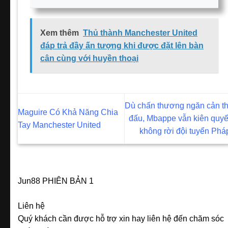
Xem thêm
Thủ thành Manchester United
đáp trả đầy ấn tượng khi được đặt lên bàn
cân cùng với huyền thoại
Dù chấn thương ngăn cản th
Maguire Có Khả Năng Chia
đấu, Mbappe vẫn kiên quyế
Tay Manchester United
không rời đội tuyển Phá
Jun88
PHIÊN BẢN 1
Liên hệ
Quý khách cần được hỗ trợ xin hay liên hệ đến chăm sóc