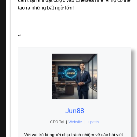
cẩn thận khi đặt cược vào Chelsea nhé, vì họ có thể
tạo ra những bất ngờ lớn!
“`
Jun88
CEO Tại
|
Website
|
+ posts
Với vai trò là người chịu trách nhiệm về các bài viết