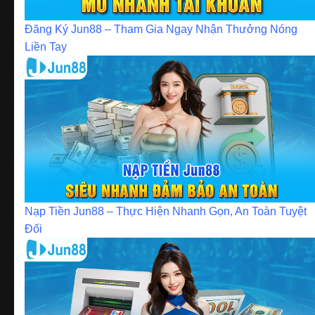
Đăng Ký Jun88 – Tham Gia Ngay Nhận Thưởng Nóng
Liền Tay
Nạp Tiền Jun88 – Thực Hiện Nhanh Gọn, An Toàn Tuyệt
Đối