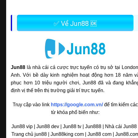
✅ Về Jun88 🆗
Jun88
là nhà cái cá cược trực tuyến có trụ sở tại London
Anh. Với bề dày kinh nghiệm hoạt động hơn 18 năm v
phục hơn 10 triệu người chơi, Jun88 đã và đang khẳn
định vị thế trên thị trường giải trí trực tuyến.
Truy cập vào link
https://google.com.vn/
để tìm kiếm các
từ khóa phổ biến như:
Jun88 vip | Jun88 dev | Jun88 tv | Jun888 | Nhà cái Jun88 
Trang chủ jun88 | Jun88king com | Jun88 com | Jun88.co