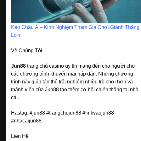
Kèo Châu Á – Kinh Nghiệm Tham Gia Chơi Giành Thắng
Lớn
Về Chúng Tôi
Jun88
trang chủ casino uy tín mang đến cho người chơi
các chương trình khuyến mãi hấp dẫn. Những chương
trình này giúp tân thủ trải nghiệm nhiều trò chơi hơn và
thành viên của Jun88 tạo thêm cơ hội chiến thắng tại nhà
cái.
Hastag: #jun88 #trangchujun88 #linkvaojun88
#nhacaijun88
Liên Hệ