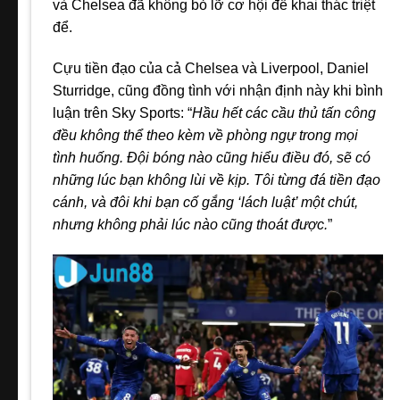
và Chelsea đã không bỏ lỡ cơ hội để khai thác triệt
để.
Cựu tiền đạo của cả Chelsea và Liverpool, Daniel
Sturridge, cũng đồng tình với nhận định này khi bình
luận trên Sky Sports: “
Hầu hết các cầu thủ tấn công
đều không thể theo kèm về phòng ngự trong mọi
tình huống. Đội bóng nào cũng hiểu điều đó, sẽ có
những lúc bạn không lùi về kịp. Tôi từng đá tiền đạo
cánh, và đôi khi bạn cố gắng ‘lách luật’ một chút,
nhưng không phải lúc nào cũng thoát được.
”