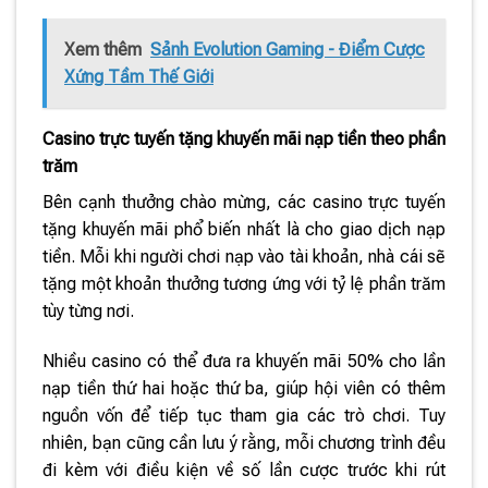
Xem thêm
Sảnh Evolution Gaming - Điểm Cược
Xứng Tầm Thế Giới
Casino trực tuyến tặng khuyến mãi nạp tiền theo phần
trăm
Bên cạnh thưởng chào mừng, các casino trực tuyến
tặng khuyến mãi phổ biến nhất là cho giao dịch nạp
tiền. Mỗi khi người chơi nạp vào tài khoản, nhà cái sẽ
tặng một khoản thưởng tương ứng với tỷ lệ phần trăm
tùy từng nơi.
Nhiều casino có thể đưa ra khuyến mãi 50% cho lần
nạp tiền thứ hai hoặc thứ ba, giúp hội viên có thêm
nguồn vốn để tiếp tục tham gia các trò chơi. Tuy
nhiên, bạn cũng cần lưu ý rằng, mỗi chương trình đều
đi kèm với điều kiện về số lần cược trước khi rút