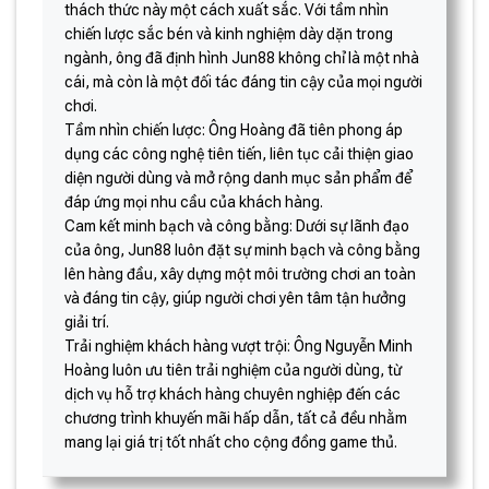
thách thức này một cách xuất sắc. Với tầm nhìn
chiến lược sắc bén và kinh nghiệm dày dặn trong
ngành, ông đã định hình Jun88 không chỉ là một nhà
cái, mà còn là một đối tác đáng tin cậy của mọi người
chơi.
Tầm nhìn chiến lược: Ông Hoàng đã tiên phong áp
dụng các công nghệ tiên tiến, liên tục cải thiện giao
diện người dùng và mở rộng danh mục sản phẩm để
đáp ứng mọi nhu cầu của khách hàng.
Cam kết minh bạch và công bằng: Dưới sự lãnh đạo
của ông, Jun88 luôn đặt sự minh bạch và công bằng
lên hàng đầu, xây dựng một môi trường chơi an toàn
và đáng tin cậy, giúp người chơi yên tâm tận hưởng
giải trí.
Trải nghiệm khách hàng vượt trội: Ông Nguyễn Minh
Hoàng luôn ưu tiên trải nghiệm của người dùng, từ
dịch vụ hỗ trợ khách hàng chuyên nghiệp đến các
chương trình khuyến mãi hấp dẫn, tất cả đều nhằm
mang lại giá trị tốt nhất cho cộng đồng game thủ.