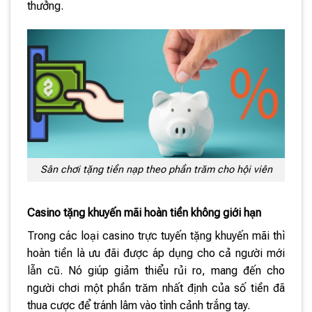
thưởng.
Sân chơi tặng tiền nạp theo phần trăm cho hội viên
Casino tặng khuyến mãi hoàn tiền không giới hạn
Trong các loại casino trực tuyến tặng khuyến mãi thì
hoàn tiền là ưu đãi được áp dụng cho cả người mới
lẫn cũ. Nó giúp giảm thiểu rủi ro, mang đến cho
người chơi một phần trăm nhất định của số tiền đã
thua cược để tránh lâm vào tình cảnh trắng tay.