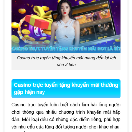
Casino trực tuyến tặng khuyến mãi mang đến lợi ích
cho 2 bên
Casino trực tuyến tặng khuyến mãi thường
gặp hiện nay
Casino trực tuyến luôn biết cách làm hài lòng người
chơi thông qua nhiều chương trình khuyến mãi hấp
dẫn. Mỗi loại đều có những đặc điểm riêng, phù hợp
với nhu cầu của từng đối tượng người chơi khác nhau.