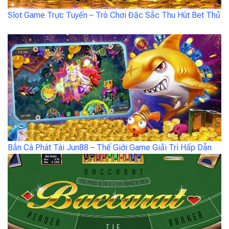
Slot Game Trực Tuyến – Trò Chơi Đặc Sắc Thu Hút Bet Thủ
Bắn Cá Phát Tài Jun88 – Thế Giới Game Giải Trí Hấp Dẫn