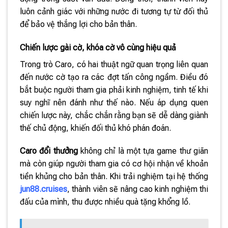
luôn cảnh giác với những nước đi tương tự từ đối thủ
để bảo vệ thắng lợi cho bản thân.
Chiến lược gài cờ, khóa cờ vô cùng hiệu quả
Trong trò Caro, có hai thuật ngữ quan trọng liên quan
đến nước cờ tạo ra các đợt tấn công ngầm. Điều đó
bắt buộc người tham gia phải kinh nghiệm, tinh tế khi
suy nghĩ nên đánh như thế nào. Nếu áp dụng quen
chiến lược này, chắc chắn rằng bạn sẽ dễ dàng giành
thế chủ động, khiến đối thủ khó phán đoán.
Caro đổi thưởng
không chỉ là một tựa game thư giãn
mà còn giúp người tham gia có cơ hội nhận về khoản
tiền khủng cho bản thân. Khi trải nghiệm tại hệ thống
jun88.cruises
, thành viên sẽ nâng cao kinh nghiệm thi
đấu của mình, thu được nhiều quà tặng khổng lồ.