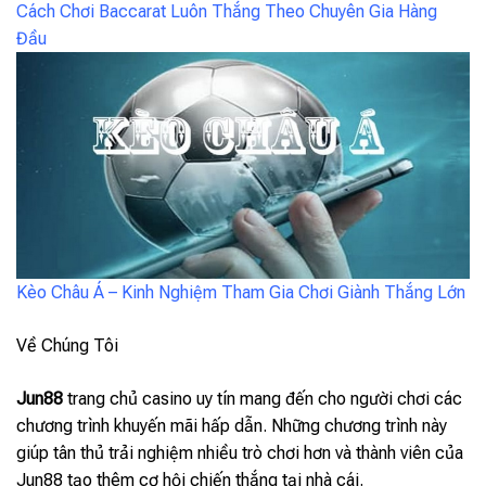
Cách Chơi Baccarat Luôn Thắng Theo Chuyên Gia Hàng
Đầu
Kèo Châu Á – Kinh Nghiệm Tham Gia Chơi Giành Thắng Lớn
Về Chúng Tôi
Jun88
trang chủ casino uy tín mang đến cho người chơi các
chương trình khuyến mãi hấp dẫn. Những chương trình này
giúp tân thủ trải nghiệm nhiều trò chơi hơn và thành viên của
Jun88 tạo thêm cơ hội chiến thắng tại nhà cái.