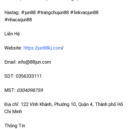
Hastag: #jun88 #trangchujun88 #linkvaojun88
#nhacaijun88
Liên Hệ
Website:
https://jun88kj.com
/
Email:
info@88jun.com
SDT: 0356333111
MST:
0304098759
Địa chỉ: 122 Vĩnh Khánh, Phường 10, Quận 4, Thành phố Hồ
Chí Minh
Thông Tin