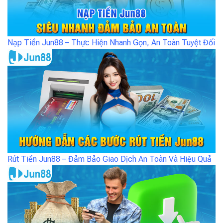
Nạp Tiền Jun88 – Thực Hiện Nhanh Gọn, An Toàn Tuyệt Đối
Rút Tiền Jun88 – Đảm Bảo Giao Dịch An Toàn Và Hiệu Quả