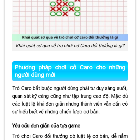
Khái quát sơ qua về trò chơi cờ Caro đổi thưởng là gì?
Phương pháp chơi cờ Caro cho những
người dùng mới
Trò Caro bắt buộc người dùng phải tư duy sáng suốt,
quan sát kỹ càng cũng như tập trung cao độ. Mặc dù
các luật lệ khá đơn giản nhưng thành viên vẫn cần có
sự hiểu biết về những chiến lược cơ bản.
Yêu cầu đơn giản của tựa game
Trò chơi Caro đổi thưởng có luật lệ cơ bản, dễ nắm