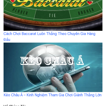
Cách Chơi Baccarat Luôn Thắng Theo Chuyên Gia Hàng
Đầu
Kèo Châu Á – Kinh Nghiệm Tham Gia Chơi Giành Thắng Lớn