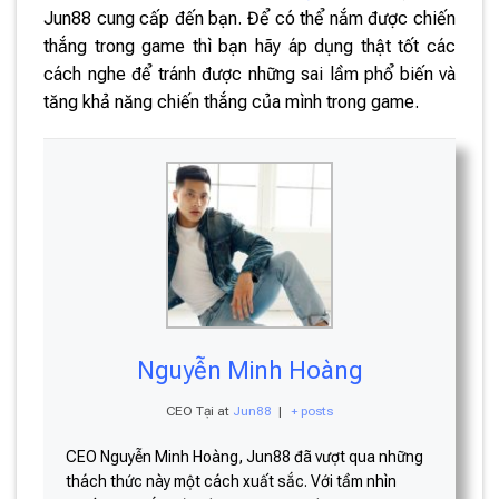
Jun88 cung cấp đến bạn. Để có thể nắm được chiến
thắng trong game thì bạn hãy áp dụng thật tốt các
cách nghe để tránh được những sai lầm phổ biến và
tăng khả năng chiến thắng của mình trong game.
Nguyễn Minh Hoàng
CEO Tại
at
Jun88
|
+ posts
CEO Nguyễn Minh Hoàng, Jun88 đã vượt qua những
thách thức này một cách xuất sắc. Với tầm nhìn