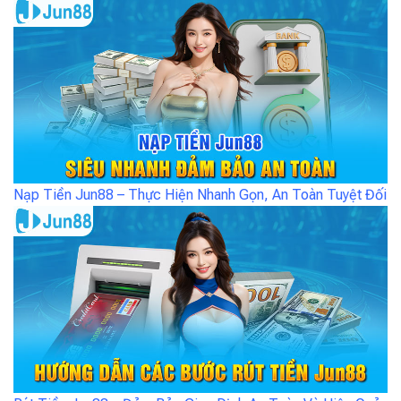
Nạp Tiền Jun88 – Thực Hiện Nhanh Gọn, An Toàn Tuyệt Đối