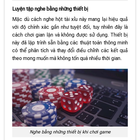
Luyện tập nghe bằng những thiết bị
Mặc dù cách nghe hột tài xỉu này mang lại hiệu quả
với độ chính xác gần như tuyệt đối, tuy nhiên đây là
cách chơi gian lận và không được sử dụng. Thiết bị
này đã lập trình sẵn bằng các thuật toán thông minh
có thể phân tích và thay đổi điều chỉnh các kết quả
theo mong muốn mà không tốn quá nhiều thời gian.
Nghe bằng những thiết bị khi chơi game