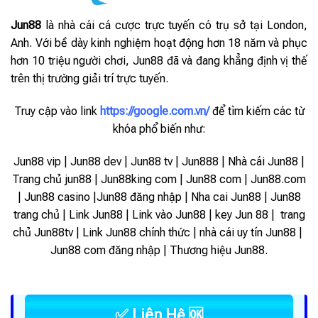
Jun88
là nhà cái cá cược trực tuyến có trụ sở tại London,
Anh. Với bề dày kinh nghiệm hoạt động hơn 18 năm và phục
hơn 10 triệu người chơi, Jun88 đã và đang khẳng định vị thế
trên thị trường giải trí trực tuyến.
Truy cập vào link
https://google.com.vn/
để tìm kiếm các từ
khóa phổ biến như:
Jun88 vip | Jun88 dev | Jun88 tv | Jun888 | Nhà cái Jun88 |
Trang chủ jun88 | Jun88king com | Jun88 com | Jun88.com
| Jun88 casino |Jun88 đăng nhập | Nha cai Jun88 | Jun88
trang chủ | Link Jun88 | Link vào Jun88 |
key Jun 88 | trang
chủ Jun88tv | Link Jun88 chính thức | nhà cái uy tín Jun88 |
Jun88 com đăng nhập | Thương hiệu Jun88.
✅ Liên Hệ 🆗