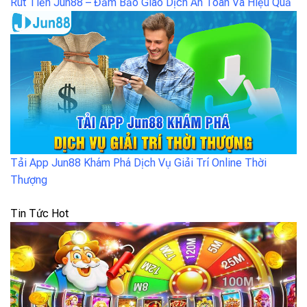
Rút Tiền Jun88 – Đảm Bảo Giao Dịch An Toàn Và Hiệu Quả
Tải App Jun88 Khám Phá Dịch Vụ Giải Trí Online Thời
Thượng
Tin Tức Hot