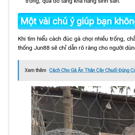
trống, qua đó tăng khả năng sinh sản.
Một vài chú ý giúp bạn khôn
Khi tìm hiểu cách đúc gà chọi nhiều trống, ch
thống Jun88 sẽ chỉ dẫn rõ ràng cho người dùn
Xem thêm
Cách Cho Gà Ăn Thân Cây Chuối Đúng C