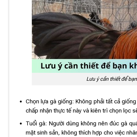
Lưu ý cần thiết để bạ
Chọn lựa gà giống: Không phải tất cả giống
chấp nhận thực tế này và kiên trì chọn lọc s
Tuổi gà: Người dùng không nên đúc gà quá
mặt sinh sản, không thích hợp cho việc nhâ