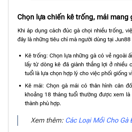
Chọn lựa chiến kê trống, mái mang 
Khi áp dụng cách đúc gà chọi nhiều trống, vi
đây là những tiêu chí mà người dùng tại Jun88 
Kê trống: Chọn lựa những gà có vẻ ngoài ấn
lấy từ dòng kê đã giành thắng lợi ở nhiều
tuổi là lựa chọn hợp lý cho việc phối giống 
Kê mái: Chọn gà mái có thân hình cân đố
khoảng 18 tháng tuổi thường được xem là 
thành phù hợp.
Xem thêm:
Các Loại Mồi Cho Gà 