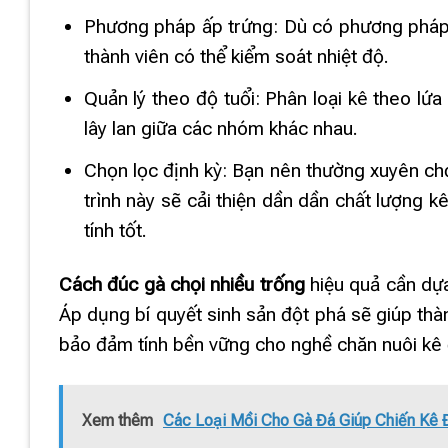
Phương pháp ấp trứng: Dù có phương pháp 
thành viên có thể kiểm soát nhiệt độ.
Quản lý theo độ tuổi: Phân loại kê theo lứ
lây lan giữa các nhóm khác nhau.
Chọn lọc định kỳ: Bạn nên thường xuyên chọ
trình này sẽ cải thiện dần dần chất lượng k
tính tốt.
Cách đúc gà chọi nhiều trống
hiệu quả cần dựa
Áp dụng bí quyết sinh sản đột phá sẽ giúp thà
bảo đảm tính bền vững cho nghề chăn nuôi kê 
Xem thêm
Các Loại Mồi Cho Gà Đá Giúp Chiến Kê