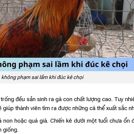
n không phạm sai lầm khi đúc kê chọi
 trống đều sản sinh ra gà con chất lượng cao. Tuy nhi
ẽ giúp thành viên tìm ra được những cá thể xuất sắc nh
 non hoặc quá già. Chiến kê dưới một tuổi chưa ổn đ
n giống.