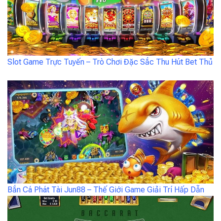
Slot Game Trực Tuyến – Trò Chơi Đặc Sắc Thu Hút Bet Thủ
Bắn Cá Phát Tài Jun88 – Thế Giới Game Giải Trí Hấp Dẫn