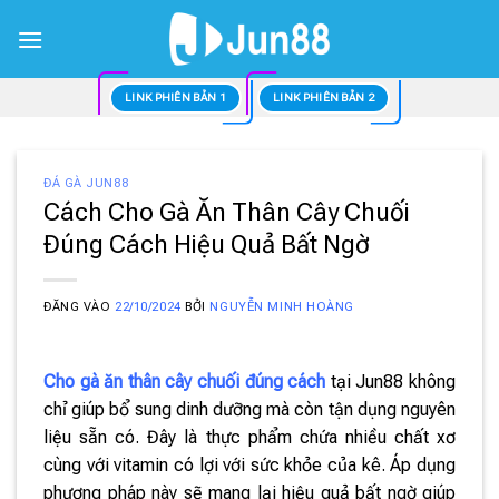
Bỏ
qua
nội
dung
LINK PHIÊN BẢN 1
LINK PHIÊN BẢN 2
ĐÁ GÀ JUN88
Cách Cho Gà Ăn Thân Cây Chuối
Đúng Cách Hiệu Quả Bất Ngờ
ĐĂNG VÀO
22/10/2024
BỞI
NGUYỄN MINH HOÀNG
Cho gà ăn thân cây chuối đúng cách
tại Jun88 không
chỉ giúp bổ sung dinh dưỡng mà còn tận dụng nguyên
liệu sẵn có. Đây là thực phẩm chứa nhiều chất xơ
cùng với vitamin có lợi với sức khỏe của kê. Áp dụng
phương pháp này sẽ mang lại hiệu quả bất ngờ giúp