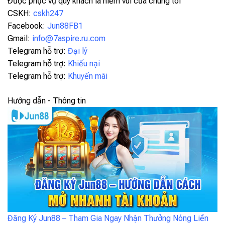
Được phục vụ quý khách là niềm vui của chúng tôi
CSKH:
cskh247
Facebook:
Jun88FB1
Gmail:
info@7aspire.ru.com
Telegram hỗ trợ:
Đại lý
Telegram hỗ trợ:
Khiếu nại
Telegram hỗ trợ:
Khuyến mãi
Hướng dẫn - Thông tin
Đăng Ký Jun88 – Tham Gia Ngay Nhận Thưởng Nóng Liền