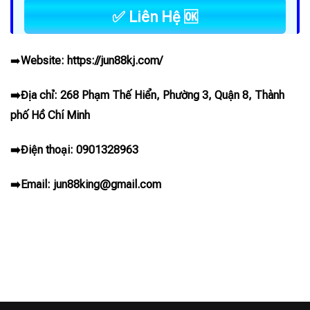
✅ Liên Hệ 🆗
➡️
Website:
https://jun88kj.com/
➡️Địa chỉ: 268 Phạm Thế Hiển, Phường 3, Quận 8, Thành
phố Hồ Chí Minh
➡️Điện thoại: 0901328963
➡️Email:
jun88king@gmail.com