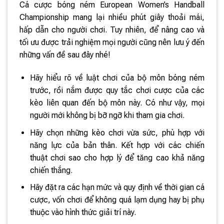
Cá cược bóng ném European Women’s Handball
Championship mang lại nhiều phút giây thoải mái,
hấp dẫn cho người chơi. Tuy nhiên, để nâng cao và
tối ưu được trải nghiệm mọi người cũng nên lưu ý đến
những vấn đề sau đây nhé!
Hãy hiểu rõ về luật chơi của bộ môn bóng ném
trước, rồi nắm được quy tắc chơi cược của các
kèo liên quan đến bộ môn này. Có như vậy, mọi
người mới không bị bỡ ngỡ khi tham gia chơi.
Hãy chọn những kèo chơi vừa sức, phù hợp với
năng lực của bản thân. Kết hợp với các chiến
thuật chơi sao cho hợp lý để tăng cao khả năng
chiến thắng.
Hãy đặt ra các hạn mức và quy định về thời gian cá
cược, vốn chơi để không quá lạm dụng hay bị phụ
thuộc vào hình thức giải trí này.