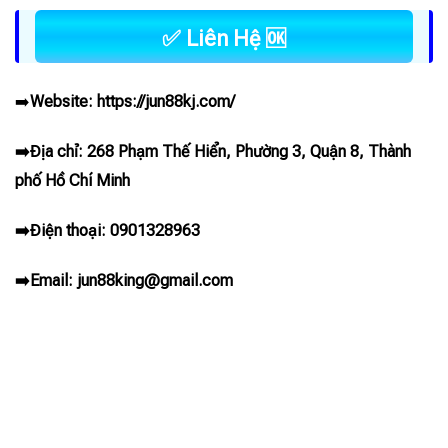
✅ Liên Hệ 🆗
➡️
Website:
https://jun88kj.com/
➡️Địa chỉ: 268 Phạm Thế Hiển, Phường 3, Quận 8, Thành
phố Hồ Chí Minh
➡️Điện thoại: 0901328963
➡️Email:
jun88king@gmail.com