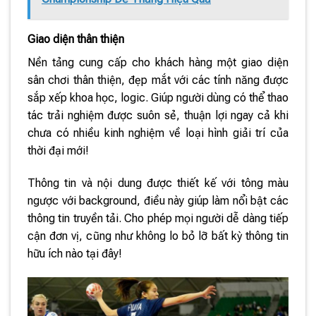
Giao diện thân thiện
Nền tảng cung cấp cho khách hàng một giao diện
sân chơi thân thiện, đẹp mắt với các tính năng được
sắp xếp khoa học, logic. Giúp người dùng có thể thao
tác trải nghiệm được suôn sẻ, thuận lợi ngay cả khi
chưa có nhiều kinh nghiệm về loại hình giải trí của
thời đại mới!
Thông tin và nội dung được thiết kế với tông màu
ngược với background, điều này giúp làm nổi bật các
thông tin truyền tải. Cho phép mọi người dễ dàng tiếp
cận đơn vị, cũng như không lo bỏ lỡ bất kỳ thông tin
hữu ích nào tại đây!