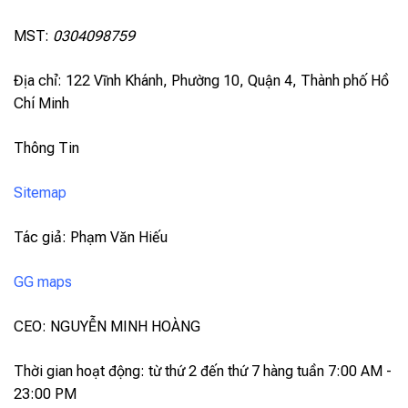
MST:
0304098759
Địa chỉ: 122 Vĩnh Khánh, Phường 10, Quận 4, Thành phố Hồ
Chí Minh
Thông Tin
Sitemap
Tác giả: Phạm Văn Hiếu
GG maps
CEO: NGUYỄN MINH HOÀNG
Thời gian hoạt động: từ thứ 2 đến thứ 7 hàng tuần 7:00 AM -
23:00 PM