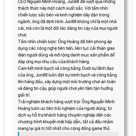
CEO Nguyễn Minh Hoàng, Jun88 đã vượt qua những
thách thức này một cách xuất sắc. Với tầm nhìn
chiến lược sắc bén và kinh nghiệm dày dặn trong
ngành, ông đã định hình Jun88 không chỉ là một nhà
cái, mà còn là một đối tác đáng tin cậy của mọi người
chơi.
Tầm nhìn chiến lược: Ông Hoàng đã tiên phong áp
dụng các công nghệ tiên tiến, liên tục cải thiện giao
diện người dùng và mở rộng danh mục sản phẩm để
đáp ứng mọi nhu cầu của khách hàng.
Cam kết minh bạch và công bằng: Dưới sự lãnh đạo
của ông, Jun88 luôn đặt sự minh bạch và công bằng
lên hàng đầu, xây dựng một môi trường chơi an toàn
và đáng tin cậy, giúp người chơi yên tâm tận hưởng
giải trí.
Trải nghiệm khách hàng vượt trội: Ông Nguyễn Minh
Hoàng luôn ưu tiên trải nghiệm của người dùng, từ
dịch vụ hỗ trợ khách hàng chuyên nghiệp đến các
chương trình khuyến mãi hấp dẫn, tất cả đều nhằm
mang lại giá trị tốt nhất cho cộng đồng game thủ.