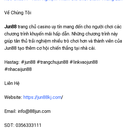
Về Chúng Tôi
Jun88
trang chủ casino uy tín mang đến cho người chơi các
chương trình khuyến mãi hấp dẫn. Những chương trình này
giúp tân thủ trải nghiệm nhiều trò chơi hơn và thành viên của
Jun88 tạo thêm cơ hội chiến thắng tại nhà cái.
Hastag: #jun88 #trangchujun88 #linkvaojun88
#nhacaijun88
Liên Hệ
Website:
https://jun88kj.com
/
Email:
info@88jun.com
SDT: 0356333111