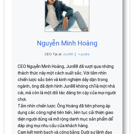
Nguyễn Minh Hoàng
CEO Tại
at
Jun88
|
+ posts
CEO Nguyễn Minh Hoàng, Jun88 đã vượt qua những
thách thức này một cách xuất sắc. Với tầm nhìn
chiến lược sắc bén và kinh nghiệm dày dặn trong
ngành, ông đã định hình Jun88 không chỉ là một nhà
cái, mà còn là một đối tác đáng tin cậy của mọi người
chơi.
Tầm nhìn chiến lược: Ông Hoàng đã tiên phong áp
dụng các công nghệ tiên tiến, liên tục cải thiện giao
diện người dùng và mở rộng danh mục sản phẩm để
đáp ứng mọi nhu cầu của khách hàng.
Cam kết minh bạch và công bằng: Dưới sự lãnh đạo