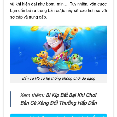
vũ khí hiện đại như bom, mìn,… Tuy nhiên, vốn cược
bạn cần bỏ ra trong bàn cược này sẽ cao hơn so với
sơ cấp và trung cấp.
Bắn cá H5 có hệ thống phòng chơi đa dạng
Xem thêm:
Bí Kíp Bất Bại Khi Chơi
Bắn Cá Xèng Đổi Thưởng Hấp Dẫn