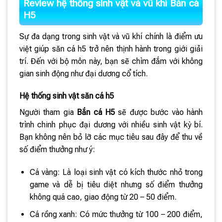
Review hệ thống sinh vật và vũ khí Bắn cá
H5
Sự đa dạng trong sinh vật và vũ khí chính là điểm ưu
việt giúp săn cá h5 trở nên thịnh hành trong giới giải
trí. Đến với bộ môn này, bạn sẽ chìm đắm với không
gian sinh động như đại dương cổ tích.
Hệ thống sinh vật săn cá h5
Người tham gia
Bắn cá H5
sẽ được bước vào hành
trình chinh phục đại dương với nhiều sinh vật kỳ bí.
Bạn không nên bỏ lỡ các mục tiêu sau đây để thu về
số điểm thưởng như ý:
Cá vàng: Là loại sinh vật có kích thước nhỏ trong
game và dễ bị tiêu diệt nhưng số điểm thưởng
không quá cao, giao động từ 20 – 50 điểm.
Cá rồng xanh: Có mức thưởng từ 100 – 200 điểm,