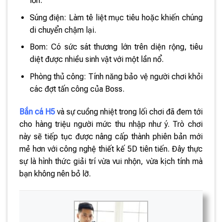
lớn.
Súng điện: Làm tê liệt mục tiêu hoặc khiến chúng
di chuyển chậm lại.
Bom: Có sức sát thương lớn trên diện rộng, tiêu
diệt được nhiều sinh vật với một lần nổ.
Phòng thủ công: Tính năng bảo vệ người chơi khỏi
các đợt tấn công của Boss.
Bắn cá H5
và sự cuồng nhiệt trong lối chơi đã đem tới
cho hàng triệu người mức thu nhập như ý. Trò chơi
này sẽ tiếp tục được nâng cấp thành phiên bản mới
mẻ hơn với công nghệ thiết kế 5D tiên tiến. Đây thực
sự là hình thức giải trí vừa vui nhộn, vừa kịch tính mà
bạn không nên bỏ lỡ.