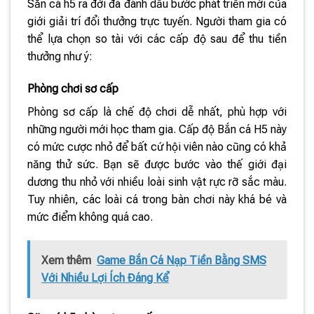
Săn cá h5 ra đời đã đánh dấu bước phát triển mới của
giới giải trí đổi thưởng trực tuyến. Người tham gia có
thể lựa chọn so tài với các cấp độ sau để thu tiền
thưởng như ý:
Phòng chơi sơ cấp
Phòng sơ cấp là chế độ chơi dễ nhất, phù hợp với
những người mới học tham gia. Cấp độ Bắn cá H5
này
có mức cược nhỏ để bất cứ hội viên nào cũng có khả
năng thử sức. Bạn sẽ được bước vào thế giới đại
dương thu nhỏ với nhiều loài sinh vật rực rỡ sắc màu.
Tuy nhiên, các loài cá trong bàn chơi này khá bé và
mức điểm không quá cao.
Xem thêm
Game Bắn Cá Nạp Tiền Bằng SMS
Với Nhiều Lợi Ích Đáng Kể