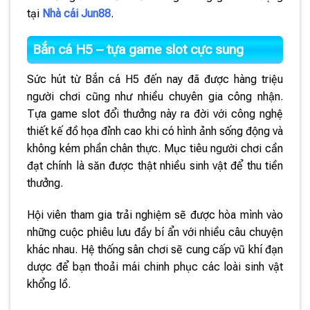
tại
Nhà cái Jun88
.
Bắn cá H5 – tựa game slot cực sung
Sức hút từ Bắn cá H5
đến nay đã được hàng triệu
người chơi cũng như nhiều chuyên gia công nhận.
Tựa game slot đổi thưởng này ra đời với công nghệ
thiết kế đồ họa đỉnh cao khi có hình ảnh sống động và
không kém phần chân thực. Mục tiêu người chơi cần
đạt chính là săn được thật nhiều sinh vật để thu tiền
thưởng.
Hội viên tham gia trải nghiệm sẽ được hòa mình vào
những cuộc phiêu lưu đầy bí ẩn với nhiều câu chuyện
khác nhau. Hệ thống sân chơi sẽ cung cấp vũ khí đạn
dược để bạn thoải mái chinh phục các loài sinh vật
khổng lồ.