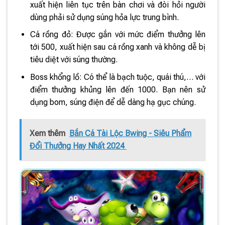
xuất hiện liên tục trên bàn chơi và đòi hỏi người
dùng phải sử dụng súng hỏa lực trung bình.
Cá rồng đỏ: Được gắn với mức điểm thưởng lên
tới 500, xuất hiện sau cá rồng xanh và không dễ bị
tiêu diệt với súng thường.
Boss khổng lồ: Có thể là bạch tuộc, quái thú,… với
điểm thưởng khủng lên đến 1000. Bạn nên sử
dụng bom, súng điện để dễ dàng hạ gục chúng.
Xem thêm
Bắn Cá Tài Lộc Bwing - Siêu Phẩm
Đổi Thưởng Hay Nhất 2024