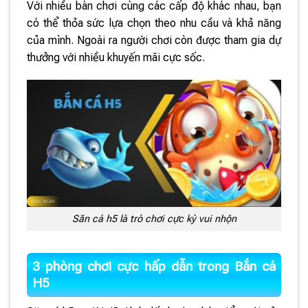
Với nhiều bàn chơi cùng các cấp độ khác nhau, bạn
có thể thỏa sức lựa chọn theo nhu cầu và khả năng
của mình. Ngoài ra người chơi còn được tham gia dự
thưởng với nhiều khuyến mãi cực sốc.
Săn cá h5 là trò chơi cực kỳ vui nhộn
3 phòng chơi cực hấp dẫn trong Bắn cá
H5