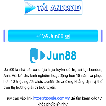
✅ Về Jun88 🆗
Jun88
là nhà cái cá cược trực tuyến có trụ sở tại London,
Anh. Với bề dày kinh nghiệm hoạt động hơn 18 năm và phục
hơn 10 triệu người chơi, Jun88 đã và đang khẳng định vị thế
trên thị trường giải trí trực tuyến.
Truy cập vào link
https://google.com.vn/
để tìm kiếm các từ
khóa phổ biến như: