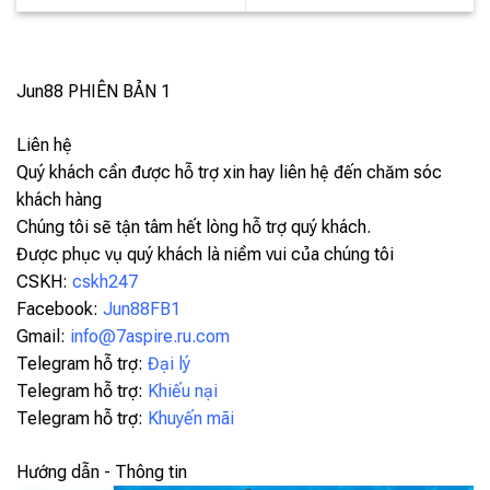
Jun88
PHIÊN BẢN 1
Liên hệ
Quý khách cần được hỗ trợ xin hay liên hệ đến chăm sóc
khách hàng
Chúng tôi sẽ tận tâm hết lòng hỗ trợ quý khách.
Được phục vụ quý khách là niềm vui của chúng tôi
CSKH:
cskh247
Facebook:
Jun88FB1
Gmail:
info@7aspire.ru.com
Telegram hỗ trợ:
Đại lý
Telegram hỗ trợ:
Khiếu nại
Telegram hỗ trợ:
Khuyến mãi
Hướng dẫn - Thông tin