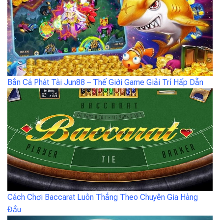
Bắn Cá Phát Tài Jun88 – Thế Giới Game Giải Trí Hấp Dẫn
Cách Chơi Baccarat Luôn Thắng Theo Chuyên Gia Hàng
Đầu