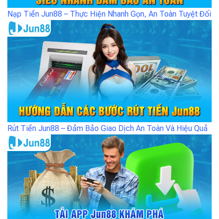
Nạp Tiền Jun88 – Thực Hiện Nhanh Gọn, An Toàn Tuyệt Đối
Rút Tiền Jun88 – Đảm Bảo Giao Dịch An Toàn Và Hiệu Quả