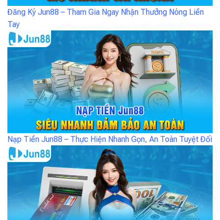
Đăng Ký Jun88 – Tham Gia Ngay Nhận Thưởng Nóng Liền
Tay
Nạp Tiền Jun88 – Thực Hiện Nhanh Gọn, An Toàn Tuyệt Đối