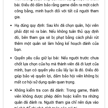
bài. Điều đó đảm bảo rằng game diễn ra một cách
công bằng, minh bạch đối với tất cả người tham
gia.
Hạ đúng quy định: Sau khi đã chọn quân, hội viên
phải đặt nó ra bàn. Nếu không tuân thủ quy định
đó, bên tham gia sẽ bị phạt bằng cách phải rút
thêm một quân sẽ làm hỏng kế hoạch đánh của
bạn.
Quyền yêu cầu giữ lại bài: Nếu người trước chưa
chốt lựa chọn của họ mà thành viên đã đi lượt của
mình, bạn có quyền yêu cầu lấy lại lá đó. Điều đó
giúp bảo vệ quyền lợi, đảm bảo hội viên không bị
mất cơ hội sử dụng quân quan trọng.
Không kiểm tra con đã đánh: Trong game, thành
viên không được phép đếm hoặc kiểm tra những
quân đã đánh ra. Người tham gia chỉ nên dựa vào