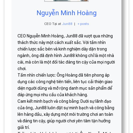
Nguyễn Minh Hoàng
CEO Tại
at
Jun88
|
+ posts
CEO Nguyễn Minh Hoàng, Jun88 đã vượt qua những
thách thức này một cách xuất sắc. Với tầm nhìn
chiến lược sắc bén và kinh nghiệm dày dặn trong
ngành, ông đã định hình Jun88 không chỉ là một nhà
cái, mà còn là một đối tác đáng tin cậy của mọi người
chơi.
Tầm nhìn chiến lược: Ông Hoàng đã tiên phong áp
dụng các công nghệ tiên tiến, liên tục cải thiện giao
diện người dùng và mở rộng danh mục sản phẩm để
đáp ứng mọi nhu cầu của khách hàng.
Cam kết minh bạch và công bằng: Dưới sự lãnh đạo
của ông, Jun88 luôn đặt sự minh bạch và công bằng
lên hàng đầu, xây dựng một môi trường chơi an toàn
và đáng tin cậy, giúp người chơi yên tâm tận hưởng
giải trí.