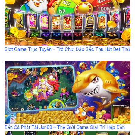
Slot Game Trực Tuyến – Trò Chơi Đặc Sắc Thu Hút Bet Thủ
Bắn Cá Phát Tài Jun88 – Thế Giới Game Giải Trí Hấp Dẫn