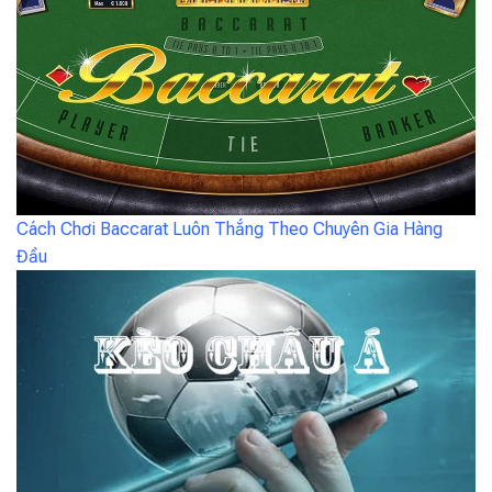
Cách Chơi Baccarat Luôn Thắng Theo Chuyên Gia Hàng
Đầu