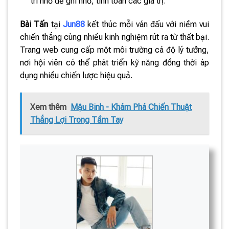
trí nhớ để ghi nhớ, tính toán các giá trị.
Bài Tấn
tại
Jun88
kết thúc mỗi ván đấu với niềm vui
chiến thắng cùng nhiều kinh nghiệm rút ra từ thất bại.
Trang web cung cấp một môi trường cá độ lý tưởng,
nơi hội viên có thể phát triển kỹ năng đồng thời áp
dụng nhiều chiến lược hiệu quả.
Xem thêm
Mậu Binh - Khám Phá Chiến Thuật
Thắng Lợi Trong Tầm Tay