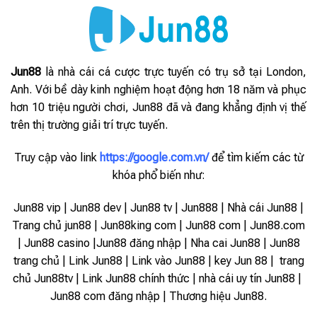
Jun88
là nhà cái cá cược trực tuyến có trụ sở tại London,
Anh. Với bề dày kinh nghiệm hoạt động hơn 18 năm và phục
hơn 10 triệu người chơi, Jun88 đã và đang khẳng định vị thế
trên thị trường giải trí trực tuyến.
Truy cập vào link
https://google.com.vn/
để tìm kiếm các từ
khóa phổ biến như:
Jun88 vip | Jun88 dev | Jun88 tv | Jun888 | Nhà cái Jun88 |
Trang chủ jun88 | Jun88king com | Jun88 com | Jun88.com
| Jun88 casino |Jun88 đăng nhập | Nha cai Jun88 | Jun88
trang chủ | Link Jun88 | Link vào Jun88 |
key Jun 88 | trang
chủ Jun88tv | Link Jun88 chính thức | nhà cái uy tín Jun88 |
Jun88 com đăng nhập | Thương hiệu Jun88.