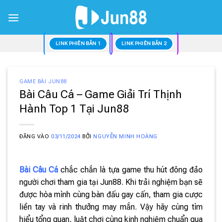
Bỏ
qua
nội
dung
LINK PHIÊN BẢN 1
LINK PHIÊN BẢN 2
GAME BÀI JUN88
Bài Câu Cá – Game Giải Trí Thịnh
Hành Top 1 Tại Jun88
ĐĂNG VÀO
03/11/2024
BỞI
NGUYỄN MINH HOÀNG
Bài Câu Cá
chắc chắn là tựa game thu hút đông đảo
người chơi tham gia tại Jun88. Khi trải nghiệm bạn sẽ
được hòa mình cùng bàn đấu gay cấn, tham gia cược
liền tay và rinh thưởng may mắn. Vậy hãy cùng tìm
hiểu tổng quan, luật chơi cùng kinh nghiệm chuẩn qua