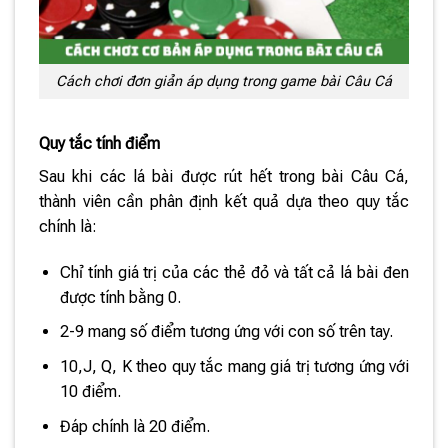
Cách chơi đơn giản áp dụng trong game bài Câu Cá
Quy tắc tính điểm
Sau khi các lá bài được rút hết trong bài Câu Cá,
thành viên cần phân định kết quả dựa theo quy tắc
chính là:
Chỉ tính giá trị của các thẻ đỏ và tất cả lá bài đen
được tính bằng 0.
2-9 mang số điểm tương ứng với con số trên tay.
10,J, Q, K theo quy tắc mang giá trị tương ứng với
10 điểm.
Đáp chính là 20 điểm.