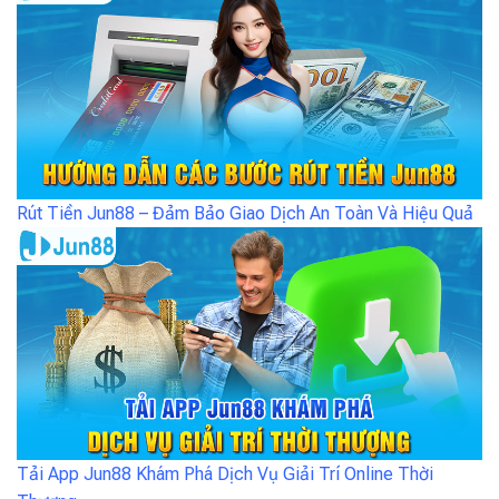
Rút Tiền Jun88 – Đảm Bảo Giao Dịch An Toàn Và Hiệu Quả
Tải App Jun88 Khám Phá Dịch Vụ Giải Trí Online Thời