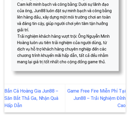
Cam kết minh bạch và công bằng: Dưới sự lãnh đạo
của ông, Jun88 luôn đặt sự minh bạch và công bằng
lên hàng đầu, xây dựng một môi trường chơi an toàn
và đáng tin cậy, giúp người chơi yên tâm tận hưởng
giải trí.
Trải nghiệm khách hàng vượt trội: Ông Nguyễn Minh
Hoàng luôn ưu tiên trải nghiệm của người dùng, từ
dịch vụ hỗ trợ khách hàng chuyên nghiệp đến các
chương trình khuyến mãi hấp dẫn, tất cả đều nhằm
mang lại giá trị tốt nhất cho cộng đồng game thủ.
Bắn Cá Hoàng Gia Jun88 –
Game Free Fire Miễn Phí Tại
Săn Bắt Thả Ga, Nhận Quà
Jun88 – Trải Nghiệm Đỉnh
Hấp Dẫn
Cao