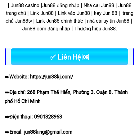
| Jun88 casino |Jun88 đăng nhập | Nha cai Jun88 | Jun88
trang chủ | Link Jun88 | Link vào Jun88 |
key Jun 88 | trang
chủ Jun88tv | Link Jun88 chính thức | nhà cái uy tín Jun88 |
Jun88 com đăng nhập | Thương hiệu Jun88.
✅ Liên Hệ 🆗
➡️
Website:
https://jun88kj.com/
➡️Địa chỉ: 268 Phạm Thế Hiển, Phường 3, Quận 8, Thành
phố Hồ Chí Minh
➡️Điện thoại: 0901328963
➡️Email:
jun88king@gmail.com