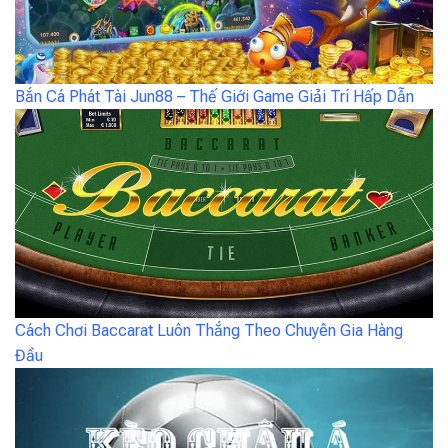
Bắn Cá Phát Tài Jun88 – Thế Giới Game Giải Trí Hấp Dẫn
Cách Chơi Baccarat Luôn Thắng Theo Chuyên Gia Hàng
Đầu