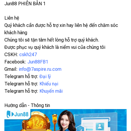
Jun88
PHIÊN BẢN 1
Liên hệ
Quý khách cần được hỗ trợ xin hay liên hệ đến chăm sóc
khách hàng
Chúng tôi sẽ tận tâm hết lòng hỗ trợ quý khách.
Được phục vụ quý khách là niềm vui của chúng tôi
CSKH:
cskh247
Facebook:
Jun88FB1
Gmail:
info@7aspire.ru.com
Telegram hỗ trợ:
Đại lý
Telegram hỗ trợ:
Khiếu nại
Telegram hỗ trợ:
Khuyến mãi
Hướng dẫn - Thông tin