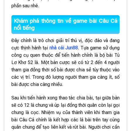
phần sau nhé.
Khám phá thông tin về game bài Câu Cá
nổi tiếng
Đây chính là trò chơi giải trí thú vị, độc đáo và đang
cực thịnh hành tại
nhà cái Jun88
. Tựa game sử dụng
công cụ quen thuộc để tiến hành chính là bộ bài Tú
Lơ Khơ 52 lá. Một bàn cược sẽ có từ 2 đến 4 người
tham gia đồng thời số bài được chia sẻ tùy thuộc vào
các vị trí. Trong đó lượng người tham gia càng ít, số
bài được chia càng nhiều.
Sau khi tiến hành xong thao tác chia bài, tại giữa bàn
sẽ có 12 lá chung và úp lại đồng thời quân còn lại gọi
chung là cọc. Nhiệm vụ của thành viên khi tham gia
bài Câu Cá chính là kết hợp các lá bài trên tay cùng
quân chung để tạo liên kết và rút bài. Người chơi cần