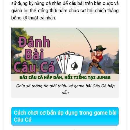
sử dụng kỹ năng cá nhân để câu bài trên bàn cược và
giành lợi thế đồng thời nắm chắc cơ hội chiến thắng
bằng kỹ thuật cá nhân.
Chia sẻ thông tin giới thiệu về game bài Câu Cá hấp
dẫn
Cách chơi cơ bản áp dụng trong game bài
Câu Cá