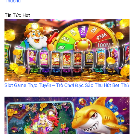
Thượng
Tin Tức Hot
Slot Game Trực Tuyến – Trò Chơi Đặc Sắc Thu Hút Bet Thủ