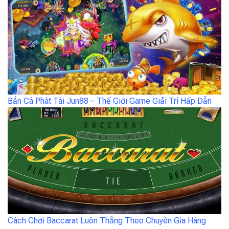
Bắn Cá Phát Tài Jun88 – Thế Giới Game Giải Trí Hấp Dẫn
Cách Chơi Baccarat Luôn Thắng Theo Chuyên Gia Hàng