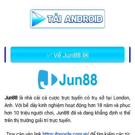
✅ Về Jun88 🆗
Jun88
là nhà cái cá cược trực tuyến có trụ sở tại London,
Anh. Với bề dày kinh nghiệm hoạt động hơn 18 năm và phục
hơn 10 triệu người chơi, Jun88 đã và đang khẳng định vị thế
trên thị trường giải trí trực tuyến.
Truy cập vào link
https://google.com.vn/
để tìm kiếm các từ