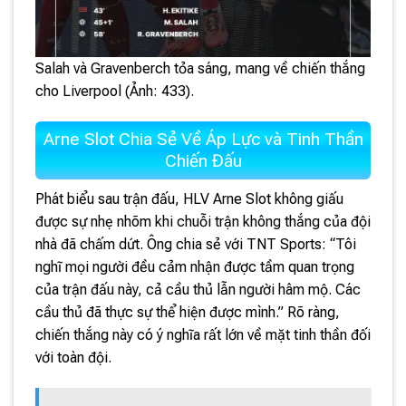
Salah và Gravenberch tỏa sáng, mang về chiến thắng
cho Liverpool (Ảnh: 433).
Arne Slot Chia Sẻ Về Áp Lực và Tinh Thần
Chiến Đấu
Phát biểu sau trận đấu, HLV Arne Slot không giấu
được sự nhẹ nhõm khi chuỗi trận không thắng của đội
nhà đã chấm dứt. Ông chia sẻ với TNT Sports: “Tôi
nghĩ mọi người đều cảm nhận được tầm quan trọng
của trận đấu này, cả cầu thủ lẫn người hâm mộ. Các
cầu thủ đã thực sự thể hiện được mình.” Rõ ràng,
chiến thắng này có ý nghĩa rất lớn về mặt tinh thần đối
với toàn đội.