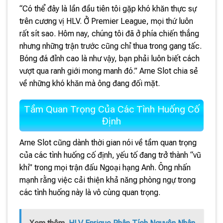
“Có thể đây là lần đầu tiên tôi gặp khó khăn thực sự
trên cương vị HLV. Ở Premier League, mọi thứ luôn
rất sít sao. Hôm nay, chúng tôi đã ở phía chiến thắng
nhưng những trận trước cũng chỉ thua trong gang tấc.
Bóng đá đỉnh cao là như vậy, bạn phải luôn biết cách
vượt qua ranh giới mong manh đó.” Arne Slot chia sẻ
về những khó khăn mà ông đang đối mặt.
Tầm Quan Trọng Của Các Tình Huống Cố
Định
Arne Slot cũng dành thời gian nói về tầm quan trọng
của các tình huống cố định, yếu tố đang trở thành “vũ
khí” trong mọi trận đấu Ngoại hạng Anh. Ông nhấn
mạnh rằng việc cải thiện khả năng phòng ngự trong
các tình huống này là vô cùng quan trọng.