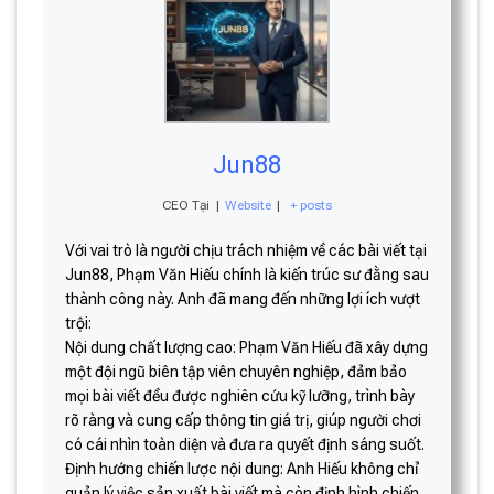
Jun88
CEO Tại
|
Website
|
+ posts
Với vai trò là người chịu trách nhiệm về các bài viết tại
Jun88, Phạm Văn Hiếu chính là kiến trúc sư đằng sau
thành công này. Anh đã mang đến những lợi ích vượt
trội:
Nội dung chất lượng cao: Phạm Văn Hiếu đã xây dựng
một đội ngũ biên tập viên chuyên nghiệp, đảm bảo
mọi bài viết đều được nghiên cứu kỹ lưỡng, trình bày
rõ ràng và cung cấp thông tin giá trị, giúp người chơi
có cái nhìn toàn diện và đưa ra quyết định sáng suốt.
Định hướng chiến lược nội dung: Anh Hiếu không chỉ
quản lý việc sản xuất bài viết mà còn định hình chiến